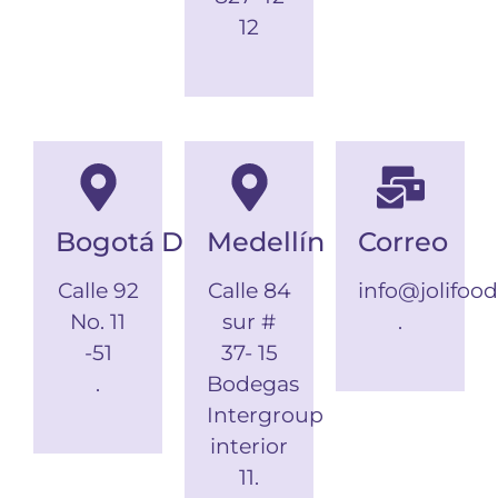
12
Bogotá D.C.
Medellín
Correo
Calle 92
Calle 84
info@jolifoo
No. 11
sur #
.
-51
37- 15
.
Bodegas
Intergroup
interior
11.