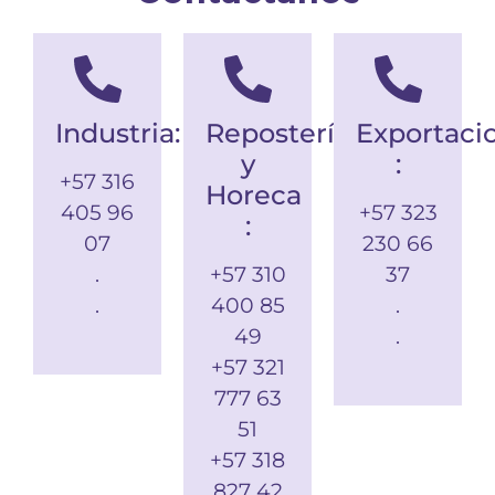
Industria:
Repostería
Exportaci
y
:
+57 316
Horeca
405 96
+57 323
:
07
230 66
.
+57 310
37
.
400 85
.
49
.
+57 321
777 63
51
+57 318
827 42