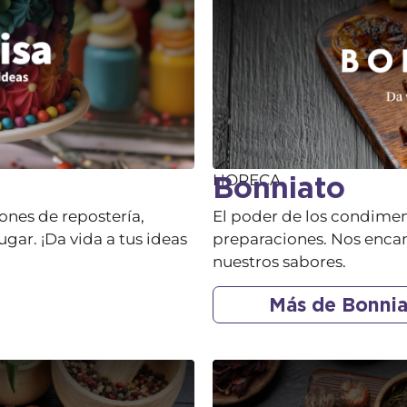
Bonniato
HORECA
ones de repostería,
El poder de los condiment
ugar. ¡Da vida a tus ideas
preparaciones. Nos encan
nuestros sabores.
Más de Bonni