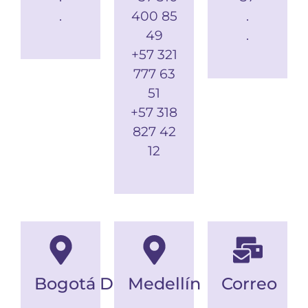
.
400 85
.
49
.
+57 321
777 63
51
+57 318
827 42
12
Bogotá D.C.
Medellín
Correo