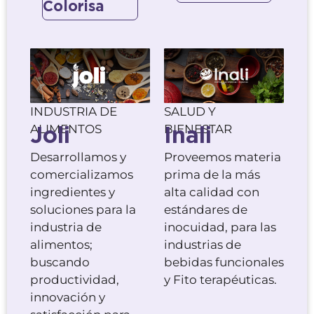
Colorisa
INDUSTRIA DE
SALUD Y
Joli
Inali
ALIMENTOS
BIENESTAR
Desarrollamos y
Proveemos materia
comercializamos
prima de la más
ingredientes y
alta calidad con
soluciones para la
estándares de
industria de
inocuidad, para las
alimentos;
industrias de
buscando
bebidas funcionales
productividad,
y Fito terapéuticas.
innovación y