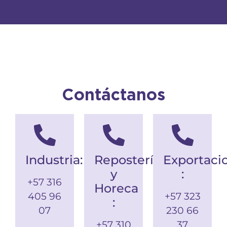
Contáctanos
Industria:
Repostería
Exportaci
y
:
+57 316
Horeca
405 96
+57 323
:
07
230 66
.
+57 310
37