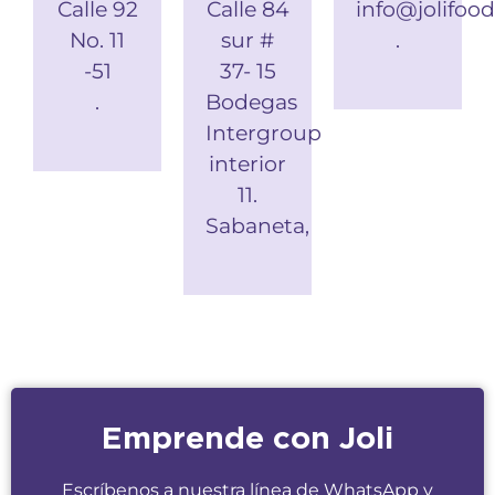
Calle 92
Calle 84
info@jolifoo
No. 11
sur #
.
-51
37- 15
.
Bodegas
Intergroup
interior
11.
Sabaneta,
Emprende con Joli
Escríbenos a nuestra línea de WhatsApp y