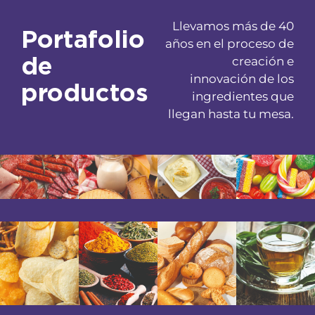
Llevamos más de 40
Portafolio
años en el proceso de
de
creación e
innovación de los
productos
ingredientes que
llegan hasta tu mesa.
Cárnicos
Lácteos
Salsas
Snack
Condimentos
Panificació
y
galletería