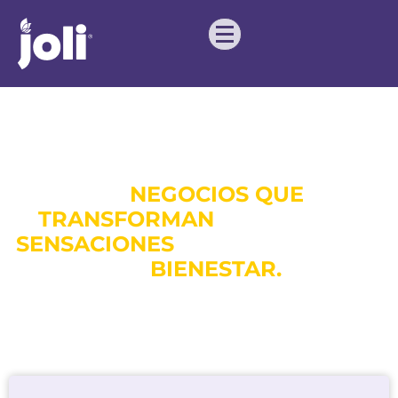
En Joli creamos soluciones para
los
NEGOCIOS QUE
TRANSFORMAN
alimentos en
SENSACIONES
y hierbas naturales
en
BIENESTAR.