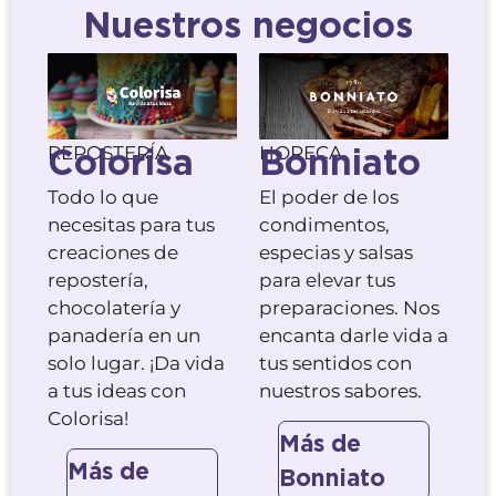
Nuestros negocios
Colorisa
Bonniato
REPOSTERÍA
HORECA
Todo lo que
El poder de los
necesitas para tus
condimentos,
creaciones de
especias y salsas
repostería,
para elevar tus
chocolatería y
preparaciones. Nos
panadería en un
encanta darle vida a
solo lugar. ¡Da vida
tus sentidos con
a tus ideas con
nuestros sabores.
Colorisa!
Más de
Más de
Bonniato